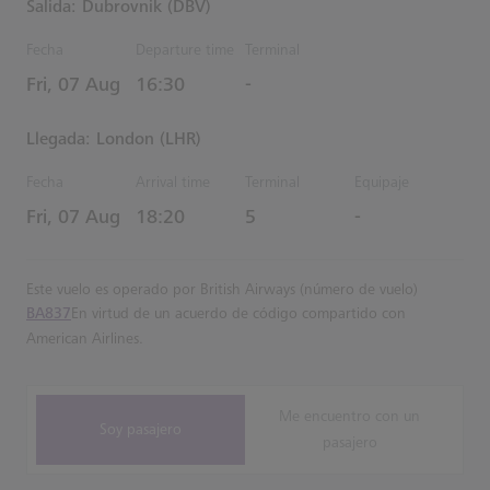
Salida: Dubrovnik (DBV)
Fecha
Departure time
Terminal
Estimated Hora
Fri, 07 Aug
16:30
-
Llegada: London (LHR)
Fecha
Arrival time
Terminal
Equipaje
Estimated Hora
Fri, 07 Aug
18:20
5
-
Este vuelo es operado por British Airways (número de vuelo)
BA837
En virtud de un acuerdo de código compartido con
American Airlines.
Me encuentro con un
Soy pasajero
pasajero