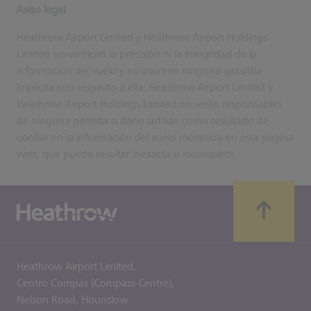
Aviso legal
Heathrow Airport Limited y Heathrow Airport Holdings
Limited no verifican la precisión ni la integridad de la
información del vuelo y no asumen ninguna garantía
implícita con respecto a ella. Heathrow Airport Limited y
Heathrow Airport Holdings Limited no serán responsables
de ninguna pérdida o daño sufrido como resultado de
confiar en la información del vuelo mostrada en esta página
web, que puede resultar inexacta o incompleta.
Heathrow Airport Limited,
Centro Compás (Compass Centre),
Nelson Road,
Hounslow