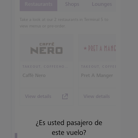
Restaurants
Shops
Lounges
Take a look at our 2 restaurants in Terminal 5 to
view menus or pre-order.
TAKEOUT, COFFEEHOUSE AND CAFÉ
TAKEOUT, COFFEEHOUSE AND CAFÉ
Caffè Nero
Pret A Manger
View details
View details
¿Es usted pasajero de
este vuelo?