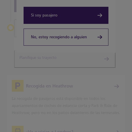
View all terminal 5 Restaurants
Si soy pasajero
Salir de Heathrow
No, estoy recogiendo a alguien
Terminal 5
Planifique su trayecto
Recogida en Heathrow
La recogida de pasajeros está disponible en todos los
aparcamientos de coches de estancia corta y Park & Ride de
Heathrow, pero no en los patios delanteros de las terminales.