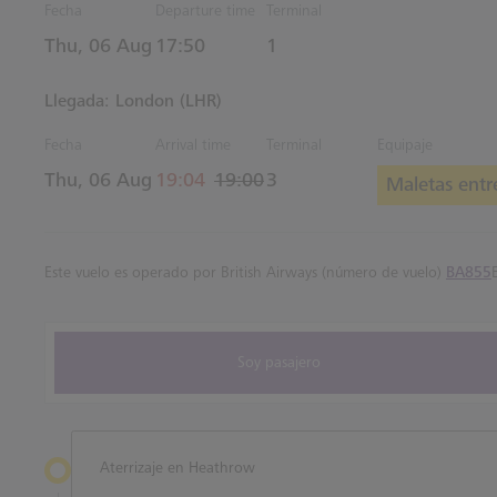
Fecha
Departure time
Terminal
Estimated Hora
Thu, 06 Aug
17:50
1
Llegada: London (LHR)
Fecha
Arrival time
Terminal
Equipaje
actual Hora
Estimated Hora
Thu, 06 Aug
19:04
19:00
3
Maletas entr
Este vuelo es operado por British Airways (número de vuelo)
BA855
Soy pasajero
Aterrizaje en Heathrow