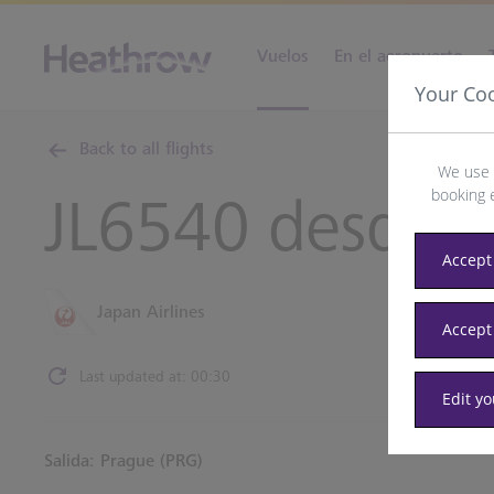
Vuelos
En el aeropuerto
Your Co
Back to all flights
We use 
booking 
JL6540 desde
P
Accept 
Japan Airlines
Accept
Last updated at: 00:30
Edit y
Salida: Prague (PRG)