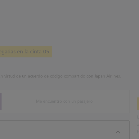
egadas en la cinta 05
En virtud de un acuerdo de código compartido con Japan Airlines.
Me encuentro con un pasajero
L