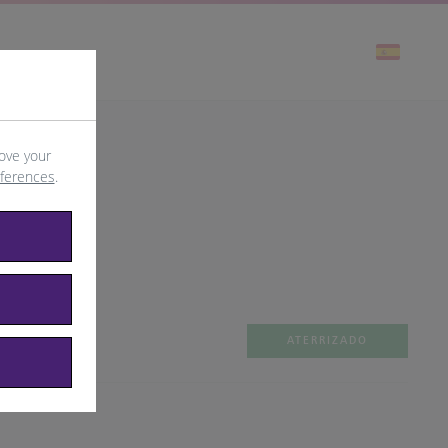
ove your
eferences
.
ATERRIZADO