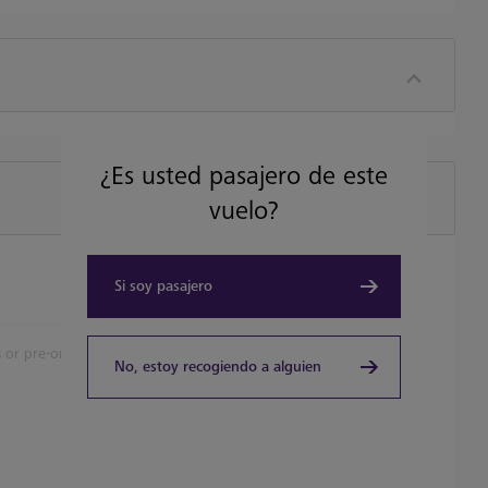
¿Es usted pasajero de este
vuelo?
Si soy pasajero
 or pre-order.
No, estoy recogiendo a alguien