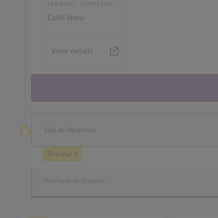
TAKEOUT, COFFEEHOUSE AND CAFÉ
Caffè Nero
View details
View all terminal 3 Restaurants
Salir de Heathrow
Terminal 3
Planifique su trayecto