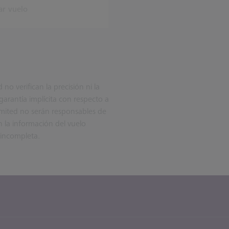
ar vuelo
o verifican la precisión ni la
arantía implícita con respecto a
imited no serán responsables de
 la información del vuelo
 incompleta.