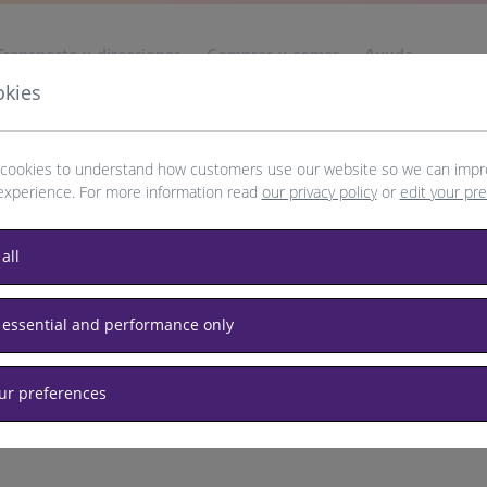
Transporte y direcciones
Comprar y comer
Ayuda
okies
cookies to understand how customers use our website so we can impr
experience. For more information read
our privacy policy
or
edit your pr
rague
all
 essential and performance only
our preferences