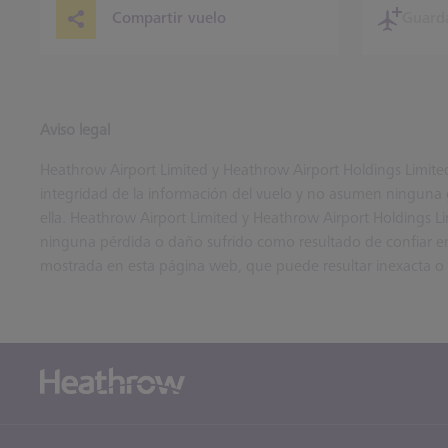
Compartir vuelo
Guard
Aviso legal
Heathrow Airport Limited y Heathrow Airport Holdings Limited n
integridad de la información del vuelo y no asumen ninguna g
ella. Heathrow Airport Limited y Heathrow Airport Holdings L
ninguna pérdida o daño sufrido como resultado de confiar en
mostrada en esta página web, que puede resultar inexacta o