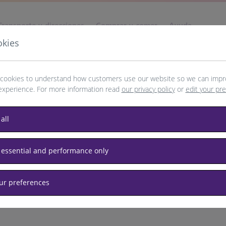
Transporte y direcciones
Comprar y comer
Ayuda
okies
cookies to understand how customers use our website so we can impr
experience. For more information read
our privacy policy
or
edit your pr
e
Stockholm
all
 essential and performance only
our preferences