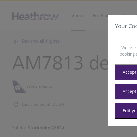
Vuelos
En el aeropuerto
Your Co
Back to all flights
We use 
booking 
AM7813 desd
Accept 
Aeromexico
Accept
Last updated at: 23:29
Edit y
Salida: Stockholm (ARN)