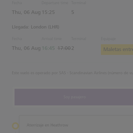
Fecha
Departure time
Terminal
Estimated Hora
Thu, 06 Aug
15:25
5
Llegada: London (LHR)
Fecha
Arrival time
Terminal
Equipaje
actual Hora
Estimated Hora
Thu, 06 Aug
16:45
17:00
2
Maletas entr
Este vuelo es operado por SAS - Scandinavian Airlines (número de v
Soy pasajero
Aterrizaje en Heathrow