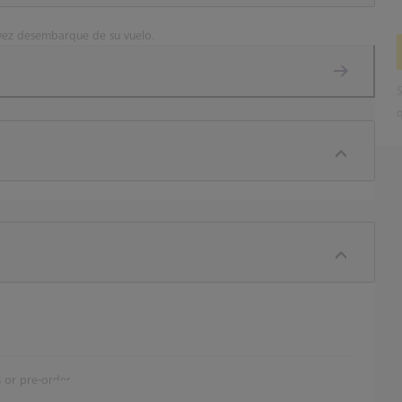
vez desembarque de su vuelo.
S
 or pre-order.