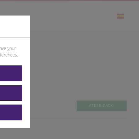
ove your
eferences
.
ATERRIZADO