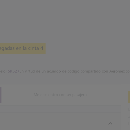
egadas en la cinta 4
uelo)
SK527
En virtud de un acuerdo de código compartido con Aeromexico
Me encuentro con un pasajero
L