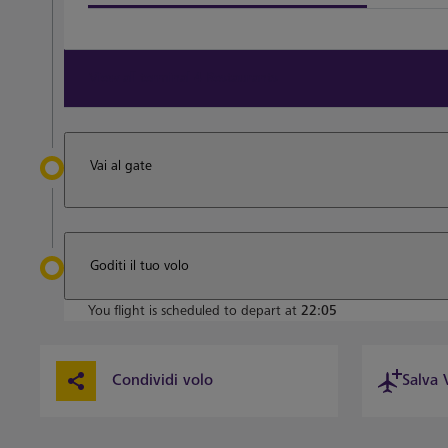
View all terminal 4 Restaurants
Vai al gate
Goditi il tuo volo
You flight is scheduled to depart at
22:05
Condividi volo
Salva 