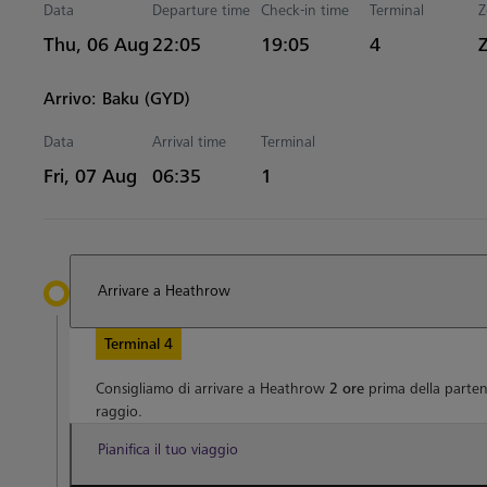
Data
Departure time
Check-in time
Terminal
Z
Estimated Tempo
Thu, 06 Aug
22:05
19:05
4
Arrivo: Baku (GYD)
Data
Arrival time
Terminal
Estimated Tempo
Fri, 07 Aug
06:35
1
Arrivare a Heathrow
Terminal 4
Consigliamo di arrivare a Heathrow
2 ore
prima della parten
raggio.
Pianifica il tuo viaggio