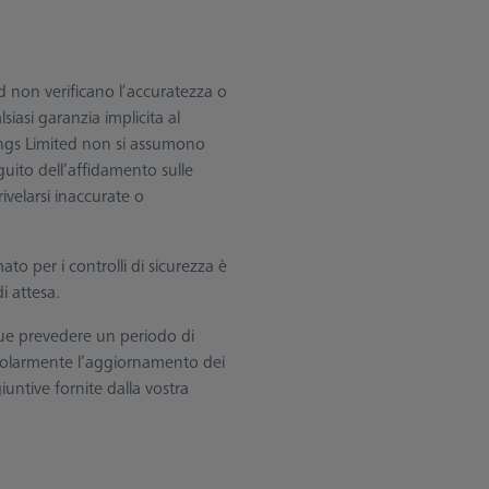
 non verificano l’accuratezza o
iasi garanzia implicita al
ings Limited non si assumono
guito dell’affidamento sulle
ivelarsi inaccurate o
ato per i controlli di sicurezza è
i attesa.
ue prevedere un periodo di
egolarmente l’aggiornamento dei
untive fornite dalla vostra