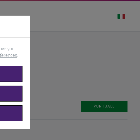
ove your
eferences
.
PUNTUALE