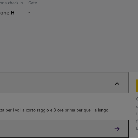
ona check-in
Gate
Zone H
-
za per i voli a corto raggio e
3 ore
prima per quelli a lungo
f
l