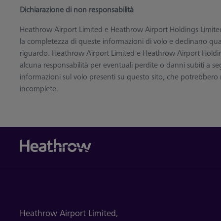
Dichiarazione di non responsabilità
Heathrow Airport Limited e Heathrow Airport Holdings Limited
la completezza di queste informazioni di volo e declinano quals
riguardo. Heathrow Airport Limited e Heathrow Airport Hold
alcuna responsabilità per eventuali perdite o danni subiti a se
informazioni sul volo presenti su questo sito, che potrebbero r
incomplete.
Heathrow Airport Limited,