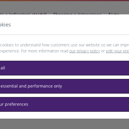
o e indicazioni stradali
Shopping e ristorazione
Aiuto
okies
cookies to understand how customers use our website so we can impr
experience. For more information read
our privacy policy
or
edit your pr
all
 essential and performance only
our preferences