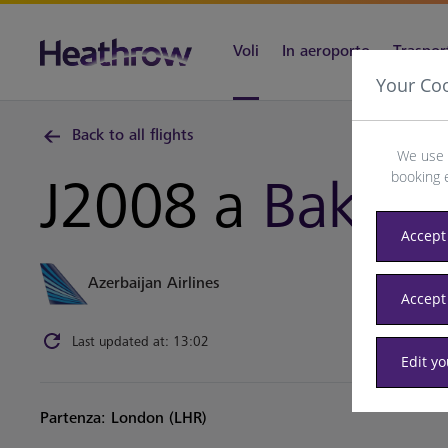
Voli
In aeroporto
Trasport
Your Co
Back to all flights
We use 
booking 
J2008 a
Baku
Accept 
Azerbaijan Airlines
Accept
Last updated at: 13:02
Edit y
Partenza: London (LHR)