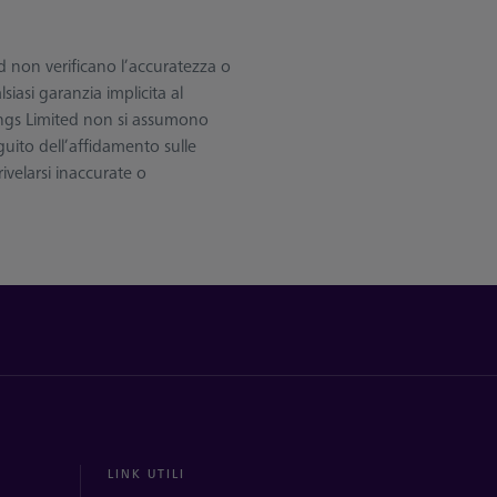
 non verificano l’accuratezza o
iasi garanzia implicita al
ings Limited non si assumono
guito dell’affidamento sulle
ivelarsi inaccurate o
LINK UTILI