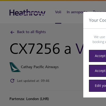
Voli
In aeroporto
Trasport
Your Co
Back to all flights
We use 
booking 
CX7256 a
Vien
Accept 
Cathay Pacific Airways
Accept
Last updated at: 09:46
Edit y
Partenza: London (LHR)