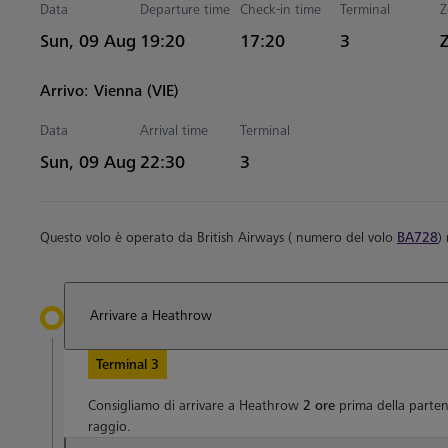
Data
Departure time
Check-in time
Terminal
Z
Estimated Tempo
Sun, 09 Aug
19:20
17:20
3
Arrivo: Vienna (VIE)
Data
Arrival time
Terminal
Estimated Tempo
Sun, 09 Aug
22:30
3
Questo volo è operato da British Airways ( numero del volo
BA728
)
Arrivare a Heathrow
Terminal 3
Consigliamo di arrivare a Heathrow
2 ore
prima della parten
raggio.