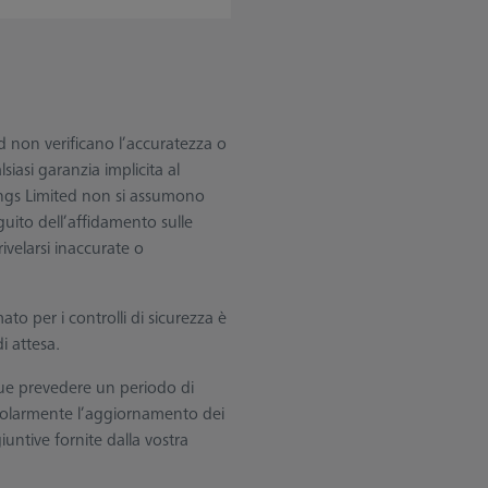
 non verificano l’accuratezza o
iasi garanzia implicita al
ings Limited non si assumono
guito dell’affidamento sulle
ivelarsi inaccurate o
ato per i controlli di sicurezza è
i attesa.
ue prevedere un periodo di
egolarmente l’aggiornamento dei
untive fornite dalla vostra