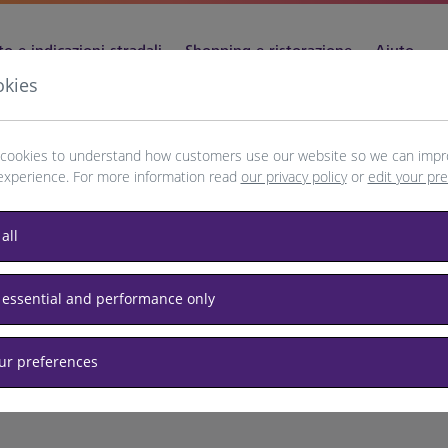
o e indicazioni stradali
Shopping e ristorazione
Aiuto
okies
cookies to understand how customers use our website so we can impr
experience. For more information read
our privacy policy
or
edit your pr
na
all
 essential and performance only
our preferences