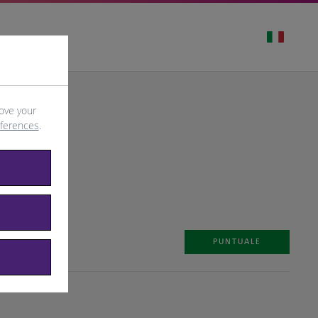
ove your
eferences
.
PUNTUALE