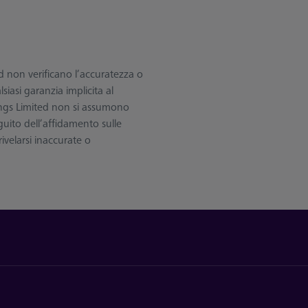
 non verificano l’accuratezza o
iasi garanzia implicita al
ings Limited non si assumono
guito dell’affidamento sulle
ivelarsi inaccurate o