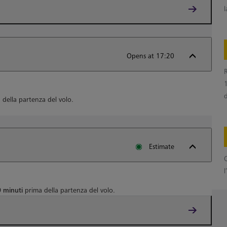
l
Opens at 17:20
R
della partenza del volo.
Estimate
Q
l
 minuti
prima della partenza del volo.