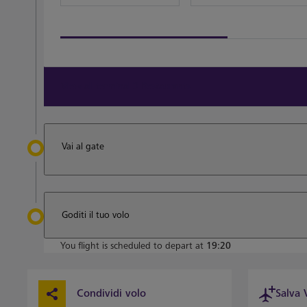
View all terminal 3 Restaurants
Vai al gate
Goditi il tuo volo
You flight is scheduled to depart at
19:20
Condividi volo
Salva 