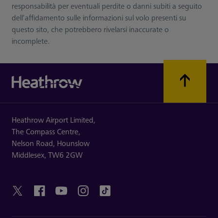
responsabilità per eventuali perdite o danni subiti a seguito
dell’affidamento sulle informazioni sul volo presenti su
questo sito, che potrebbero rivelarsi inaccurate o
incomplete.
Heathrow Airport Limited,
The Compass Centre,
Nelson Road,
Hounslow
Middlesex,
TW6 2GW