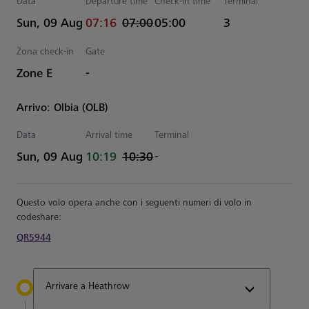
Data
Departure time
Check-in time
Terminal
actual Tempo
Estimated Tempo
Sun, 09 Aug
07:16
07:00
05:00
3
Zona check-in
Gate
Zone E
-
Arrivo: Olbia (OLB)
Data
Arrival time
Terminal
actual Tempo
Estimated Tempo
Sun, 09 Aug
10:19
10:30
-
Questo volo opera anche con i seguenti numeri di volo in
codeshare:
QR5944
Arrivare a Heathrow