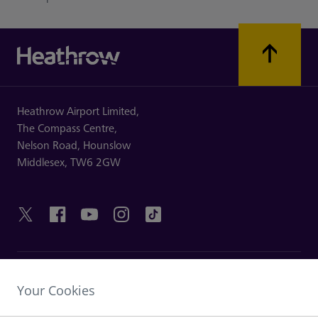
Heathrow Airport Limited,
The Compass Centre,
Nelson Road,
Hounslow
Middlesex,
TW6 2GW
LINK UTILI
Your Cookies
SCOPRI HEATHROW