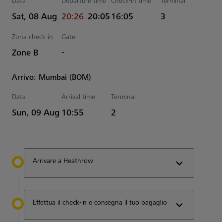
Data
Departure time
Check-in time
Terminal
actual Tempo
Estimated Tempo
Sat, 08 Aug
20:26
20:05
16:05
3
Zona check-in
Gate
Zone B
-
Arrivo: Mumbai (BOM)
Data
Arrival time
Terminal
Estimated Tempo
Sun, 09 Aug
10:55
2
Arrivare a Heathrow
Effettua il check-in e consegna il tuo bagaglio