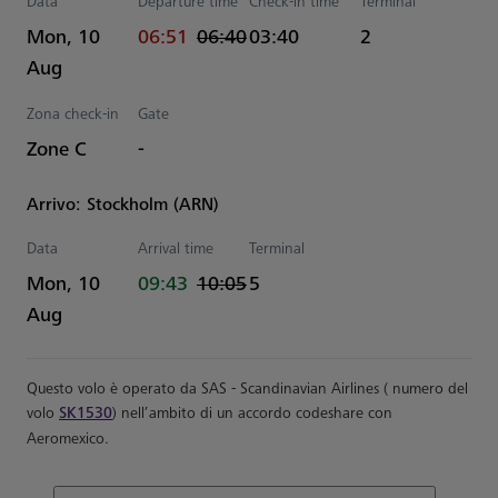
Data
Departure time
Check-in time
Terminal
actual Tempo
Estimated Tempo
Mon, 10
06:51
06:40
03:40
2
Aug
Zona check-in
Gate
Zone C
-
Arrivo: Stockholm (ARN)
Data
Arrival time
Terminal
actual Tempo
Estimated Tempo
Mon, 10
09:43
10:05
5
Aug
Questo volo è operato da SAS - Scandinavian Airlines ( numero del
volo
SK1530
) nell’ambito di un accordo codeshare con
Aeromexico.