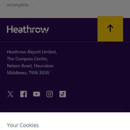
incomplete.
Heathrow Airport Limited,
The Compass Centre,
Nelson Road,
Hounslow
Middlesex,
TW6 2GW
LINK UTILI
Your Cookies