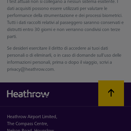
I test attuali non si collegano a nessun sistema esistente. I
dati acquisiti possono essere utilizzati per valutare le
performance della strumentazione e dei processi biometrici.
Tutti i dati raccolti relativi al passeggero saranno conservati e
distrutti entro 30 giorni e non verranno condivisi con terze
parti.
Se desideri esercitare il diritto di accedere ai tuoi dati
personali o di eliminarli, o in caso di domande sull'uso delle
informazioni personali, prima o dopo il viaggio, scrivi a
privacy@heathrow.com.
Heathrow Airport Limited,
The Compass Centre,
Nelson Road,
Hounslow