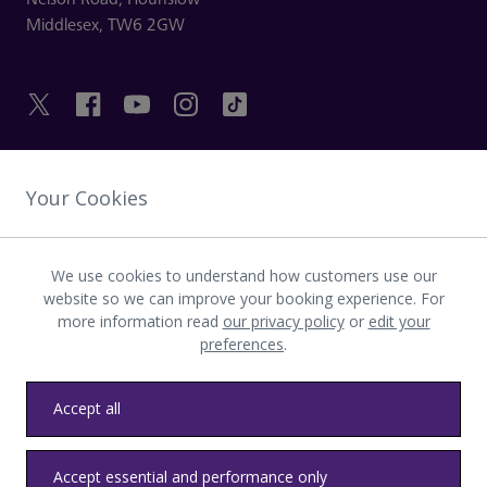
Middlesex,
TW6 2GW
LINK UTILI
Your Cookies
SCOPRI HEATHROW
We use cookies to understand how customers use our
website so we can improve your booking experience. For
more information read
our privacy policy
or
edit your
Scarica l’app LHR
preferences
.
Accept all
Accept essential and performance only
Privacy
Termini e condizioni
Accessibilità
Mappa del sito