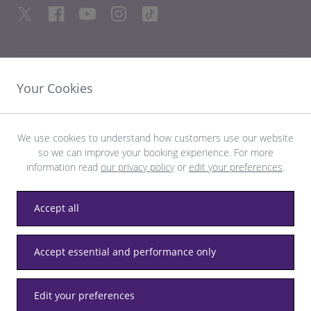
LINK UTILI
Your Cookies
SCOPRI HEATHROW
We use cookies to understand how customers use our website
so we can improve your booking experience. For more
Scarica l’app LHR
information read
our privacy policy
or
edit your preferences
.
Accept all
Accept essential and performance only
Privacy
Termini e condizioni
Accessibilità
Mappa del sito
Normativa locale di Heathrow
Edit your preferences
© LHR Airports Limited