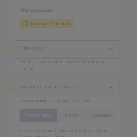
Altri passaporti
Less than 10 minutes
Ritiro bagagli
Your belt number will be available shortly after
landing
Fare acquisti, cenare e rilassarsi
Services available in Terminal 5 Arrivals
Restaurants
Shops
Lounges
Take a look at our 2 restaurants in Terminal 5 to
view menus or pre-order.