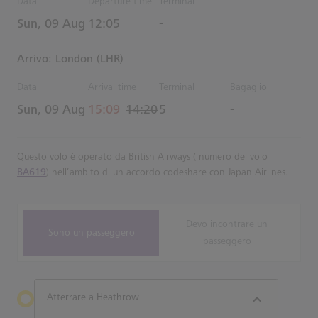
Data
Departure time
Terminal
Estimated Tempo
Sun, 09 Aug
12:05
-
Arrivo: London (LHR)
Data
Arrival time
Terminal
Bagaglio
actual Tempo
Estimated Tempo
Sun, 09 Aug
15:09
14:20
5
-
Questo volo è operato da British Airways ( numero del volo
BA619
) nell’ambito di un accordo codeshare con Japan Airlines.
Devo incontrare un
Sono un passeggero
passeggero
Atterrare a Heathrow