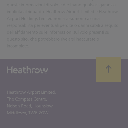
queste informazioni di volo e declinano qualsiasi garanzia
implicita al riguardo. Heathrow Airport Limited e Heathrow
Airport Holdings Limited non si assumono alcuna
responsabilità per eventuali perdite o danni subiti a seguito
dell’affidamento sulle informazioni sul volo presenti su
questo sito, che potrebbero rivelarsi inaccurate o
incomplete.
Heathrow Airport Limited,
The Compass Centre,
Nelson Road,
Hounslow
Middlesex,
TW6 2GW