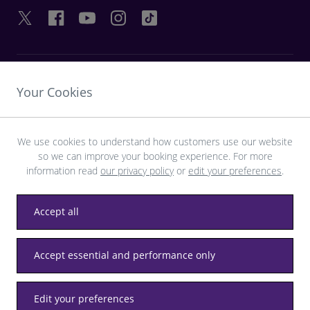
LINK UTILI
Your Cookies
SCOPRI HEATHROW
We use cookies to understand how customers use our website
so we can improve your booking experience. For more
Scarica l’app LHR
information read
our privacy policy
or
edit your preferences
.
Accept all
Accept essential and performance only
Privacy
Termini e condizioni
Accessibilità
Mappa del sito
Normativa locale di Heathrow
Edit your preferences
© LHR Airports Limited