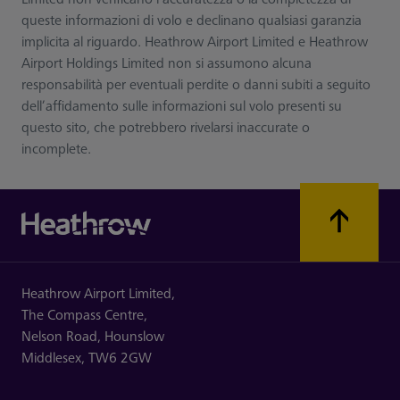
queste informazioni di volo e declinano qualsiasi garanzia
implicita al riguardo. Heathrow Airport Limited e Heathrow
Airport Holdings Limited non si assumono alcuna
responsabilità per eventuali perdite o danni subiti a seguito
dell’affidamento sulle informazioni sul volo presenti su
questo sito, che potrebbero rivelarsi inaccurate o
incomplete.
Heathrow Airport Limited,
The Compass Centre,
Nelson Road,
Hounslow
Middlesex,
TW6 2GW