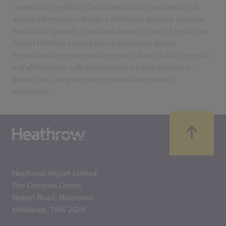
Limited non verificano l’accuratezza o la completezza di
queste informazioni di volo e declinano qualsiasi garanzia
implicita al riguardo. Heathrow Airport Limited e Heathrow
Airport Holdings Limited non si assumono alcuna
responsabilità per eventuali perdite o danni subiti a seguito
dell’affidamento sulle informazioni sul volo presenti su
questo sito, che potrebbero rivelarsi inaccurate o
incomplete.
Heathrow Airport Limited,
The Compass Centre,
Nelson Road,
Hounslow
Middlesex,
TW6 2GW