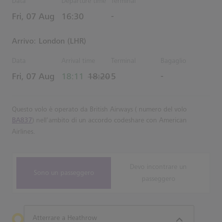
Data
Departure time
Terminal
Estimated Tempo
Fri, 07 Aug
16:30
-
Arrivo: London (LHR)
Data
Arrival time
Terminal
Bagaglio
actual Tempo
Estimated Tempo
Fri, 07 Aug
18:11
18:20
5
-
Questo volo è operato da British Airways ( numero del volo
BA837
) nell’ambito di un accordo codeshare con American
Airlines.
Devo incontrare un
Sono un passeggero
passeggero
Atterrare a Heathrow