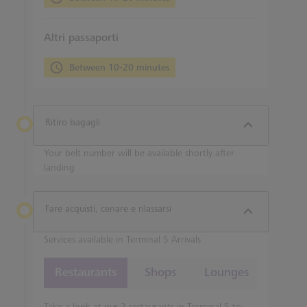
Altri passaporti
Between 10-20 minutes
Ritiro bagagli
Your belt number will be available shortly after
landing
Fare acquisti, cenare e rilassarsi
Services available in Terminal 5 Arrivals
Restaurants
Shops
Lounges
Take a look at our 2 restaurants in Terminal 5 to