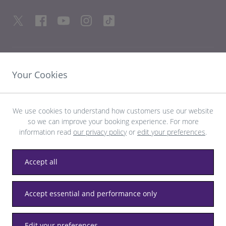
LINK UTILI
Your Cookies
SCOPRI HEATHROW
We use cookies to understand how customers use our website
so we can improve your booking experience. For more
Scarica l’app LHR
information read
our privacy policy
or
edit your preferences
.
Accept all
Accept essential and performance only
Privacy
Termini e condizioni
Accessibilità
Mappa del sito
Normativa locale di Heathrow
Edit your preferences