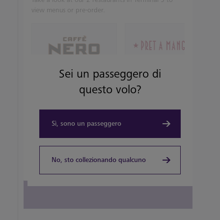
view menus or pre-order.
Sei un passeggero di
TAKEOUT, COFFEEHOUSE AND CAFÉ
TAKEOUT, COFFEEHOUSE AND CAFÉ
questo volo?
Caffè Nero
Pret A Manger
View details
View details
Sì, sono un passeggero
No, sto collezionando qualcuno
View all terminal 5 Restaurants