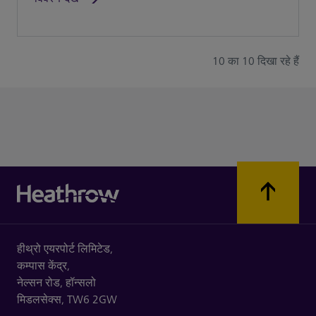
10 का 10 दिखा रहे हैं
हीथ्रो एयरपोर्ट लिमिटेड,
कम्पास केंद्र,
नेल्सन रोड,
हॉन्सलो
मिडलसेक्स,
TW6 2GW