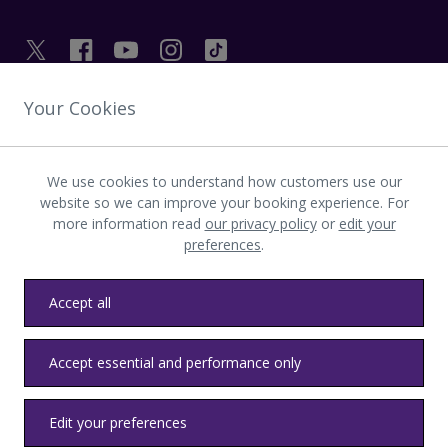
Your Cookies
उपयोगी लिंक
We use cookies to understand how customers use our
हीथ्रो की खोज करें
website so we can improve your booking experience. For
more information read
our privacy policy
or
edit your
preferences
.
एप्लिकेशन डाउनलोड करें
Accept all
Accept essential and performance only
गोपनीयता नीति
नियम व शर्तें
उपलब्धता
साइटमानचित्र
हीथ्रो उपनियम
Edit your preferences
© LHR एयरपोर्ट्स लिमिटेड