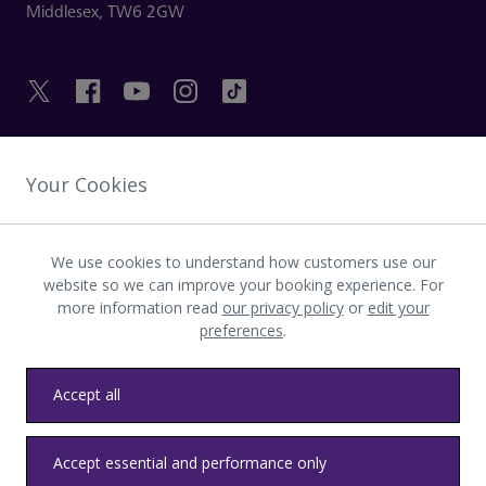
Middlesex,
TW6 2GW
LIENS UTILES
Your Cookies
DÉCOUVRIR HEATHROW
We use cookies to understand how customers use our
website so we can improve your booking experience. For
more information read
our privacy policy
or
edit your
Télécharger l’application LHR
preferences
.
Accept all
Accept essential and performance only
Confidentialité
Conditions générales
Accessibilité
Plan du site