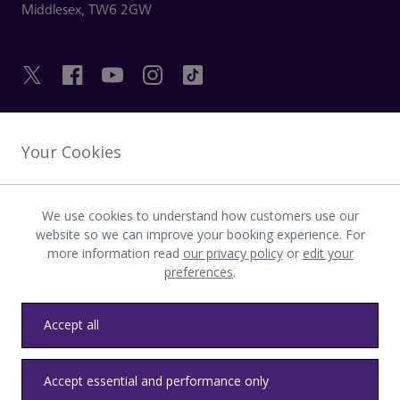
Middlesex,
TW6 2GW
LIENS UTILES
Your Cookies
DÉCOUVRIR HEATHROW
We use cookies to understand how customers use our
website so we can improve your booking experience. For
more information read
our privacy policy
or
edit your
Télécharger l’application LHR
preferences
.
Accept all
Accept essential and performance only
Confidentialité
Conditions générales
Accessibilité
Plan du site